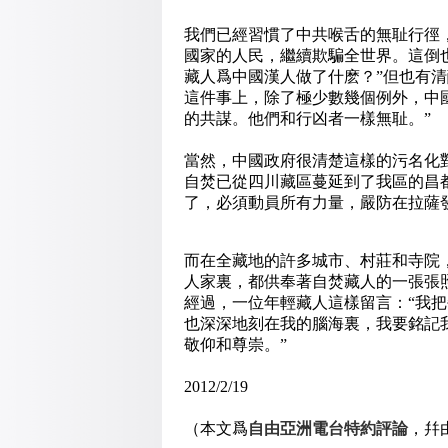
我們已經習慣了中共喉舌的無耻行徑
國家的人民，繼續欺騙全世界。這倒
藏人爲中國漢人做了什麽？”但也有
這件事上，除了極少數幾個例外，中
的共謀。他們和行凶者一樣無耻。”
當然，中國政府很清楚這樣的污名化
自焚已從四川藏區蔓延到了我區的昌
了，必須動員所有力量，嚴防在拉薩
而在全藏地的許多城市、村莊和寺院
人家裏，都供奉著自焚藏人的一張張
經過，一位年輕藏人這樣留言：“我
也深深地刻在我的腦海裏，我要銘記
敬仰和尊崇。”
2012/2/19
（本文爲
自由亞洲電
台
特約評論
，幷