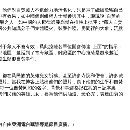
，他們對自焚藏人不遺餘力地污名化，只是爲了繼續欺騙自己
也有效果，如中國個別維權人士就參與其中，譏諷說“自焚的
清醒之人，如中國的人權律師滕彪就在推特上批評：“藏人自焚
國公共知識分子們集體啞火、裝聾作啞。房間裡的大象，沉默
對于藏人不會有效，爲此拉薩各單位開會傳達“上面”的指示：
都地區，蔓延到了青海藏區，離藏區的中心拉薩是越來越近
發生類似自焚事件。
，都在爲民族的英雄兒女祈禱。甚至許多寺院和僧舍，許多藏
照片。當我在博客上貼出他們的照片，寫下他們的生平和自焚
把每一位自焚同胞的名字、背景和事迹都記在我的日記本裏，
我們民族的英雄兒女，要爲他們供油燈、念心咒，表達由衷的
由
自由亞洲電
台
藏語專題節目
廣播。）