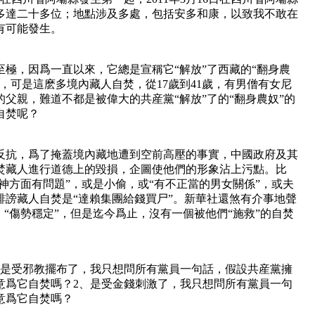
多達二十多位；地點涉及多處，包括安多和康，以致我不敢在
有可能發生。
極，因爲一直以來，它總是宣稱它“解放”了西藏的“翻身農
，可是這麽多境內藏人自焚，從17歲到41歲，有男僧有女尼
父親，難道不都是被偉大的共産黨“解放”了的“翻身農奴”的
自焚呢？
反抗，爲了掩蓋境內藏地遭到空前高壓的事實，中國政府及其
焚藏人進行道德上的毀損，企圖使他們的形象沾上污點。比
精神方面有問題”，或是小偷，或“有不正當的男女關係”，或夫
誹謗藏人自焚是“達賴集團給錢買尸”。新華社還煞有介事地聲
、“傷勢穩定”，但是迄今爲止，沒有一個被他們“施救”的自焚
、是受邪教擺布了，我只想問所有黨員一句話，假設共産黨擁
意爲它自焚嗎？2、是受金錢刺激了，我只想問所有黨員一句
意爲它自焚嗎？