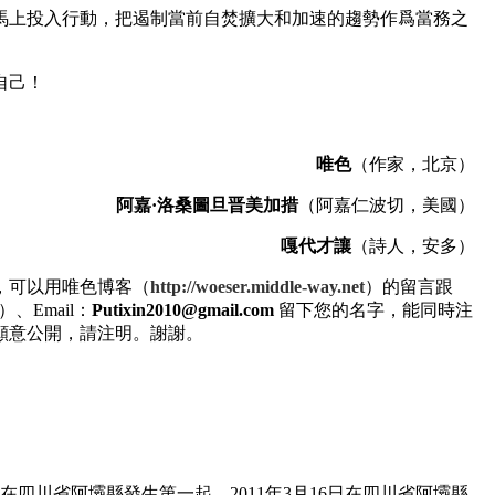
馬上投入行動，把遏制當前自焚擴大和加速的趨勢作爲當務之
自己！
唯色
（作家，北京）
阿嘉·洛桑圖旦晋美加措
（阿嘉仁波切，美國）
嘎代才讓
（詩人，安多）
，可以用唯色博客（
http://woeser.middle-way.net
）的留言跟
）、Email：
Putixin2010@gmail.com
留下您的名字，能同時注
願意公開，請注明。謝謝。
日在四川省阿壩縣發生第一起，2011年3月16日在四川省阿壩縣