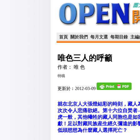
首頁
關於我們
每月文選
每期目錄
主編
唯色三人的呼籲
作者： 唯 色
特稿
更新於︰2012-03-09
就在北京人大張燈結彩的時刻，藏人
次次令人悲痛欲絕。第十六位自焚者
虎一般，其他犧牲的藏人同胞也是如
獻！足以對藏民族産生經久彌遠的影
低頭想想為什麼藏人選擇死亡？