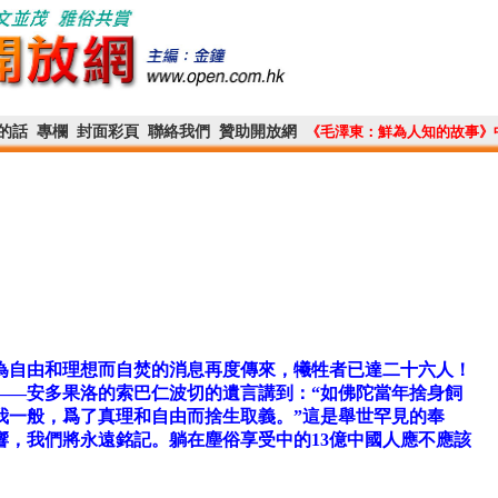
的話
專欄
封面彩頁
聯絡我們
贊助開放網
《毛澤東：鮮為人知的故事》
為自由和理想而自焚的消息再度傳來，犧牲者已達二十六人！
——安多果洛的索巴仁波切的遺言講到：“如佛陀當年捨身飼
我一般，爲了真理和自由而捨生取義。”這是舉世罕見的奉
響，我們將永遠銘記。躺在塵俗享受中的13億中國人應不應該