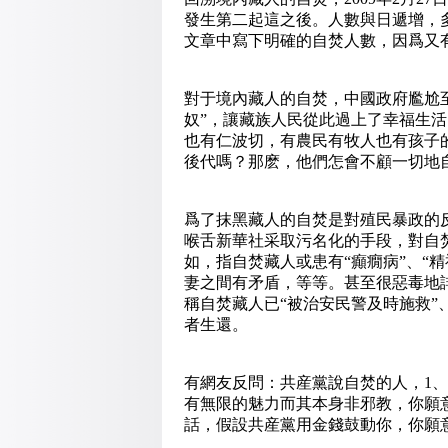
發生第二起這之後。人數與日遞增，
文章中寫下明確的自焚人數，因爲又
對于境內藏人的自焚，中國政府尷尬至
奴”，讓藏族人民從此過上了幸福生活
也有仁波切，有農民有牧人也有孩子的
後代嗎？那麽，他們怎會不顧一切地
爲了抹黑藏人的自焚是對殖民暴政的
喉舌新華社采取污名化的手段，對自
如，指自焚藏人或患有“癲癇病”、“
妻之間有矛盾，等等。甚至很惡毒地
稱自焚藏人已“被治安民警及時施救”
者生還。
有網友反問：共産黨說自焚的人，1
有無限的魅力而其本身非邪教，你願
話，假設共産黨用金錢鼓動你，你願