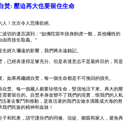
自焚
:
壓迫再大也要留住生命
六人！次次令人悲痛欲絕。
仁波切的遺言講到：“如佛陀當年捨身飼虎一般，其他犧牲的
自由而捨生取義。”
産生經久彌遠的影響，我們將永遠銘記。
焚，已經表達得足够充分。但是表達意志不是最終目的，而是
實。如果再繼續自焚，每一個生命都是不可挽回的損失。
再自焚。每一個藏人都要珍惜生命，堅强地活下來。再大的壓
是需要留住的。自焚本身改變不了我們的現實，恨我們的人私
我們活著去奮鬥和推動，是靠活著的我們去做水滴匯成大海的努
承我們民族的精神和血脉！
分子和民衆，請守護你們的同修、信徒、鄉親和家人，避免再