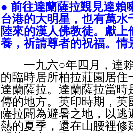
● 前往達蘭薩拉覲見達賴
台港的大明星，也有萬水
陸來的漢人佛教徒。獻上
養，祈請尊者的祝福。情
一九六○年四月，達賴
的臨時居所柏拉莊園居住
達蘭薩拉。達蘭薩拉當時
傳的地方。英印時期，英
薩拉闢為避暑之地，以逃
熱的夏季，還在山腰裡修