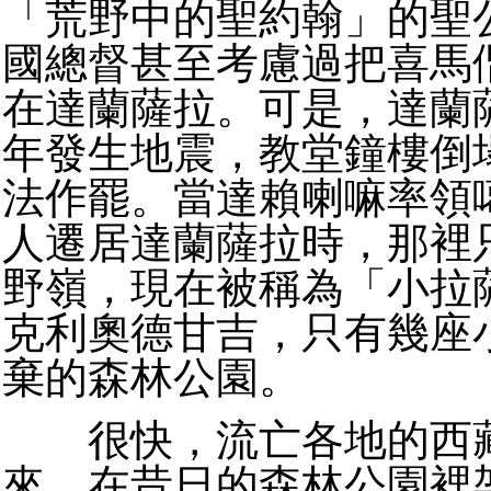
「荒野中的聖約翰」的聖
國總督甚至考慮過把喜馬
在達蘭薩拉。可是，達蘭
年發生地震，教堂鐘樓倒
法作罷。當達賴喇嘛率領
人遷居達蘭薩拉時，那裡
野嶺，現在被稱為「小拉
克利奧德甘吉，只有幾座
棄的森林公園。
很快，流亡各地的西藏
來，在昔日的森林公園裡