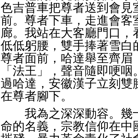
色吉普車把尊者送到會見
前。尊者下車，走進會客
廊。我站在大客廳門口，
低低躬腰，雙手捧著雪白
尊者面前，哈達舉至齊眉
「法王」，聲音隨即哽咽
過哈達，安徽漢子立刻雙
在尊者腳下。
我為之深深動容。幾十
命的名義，宗教信仰在中