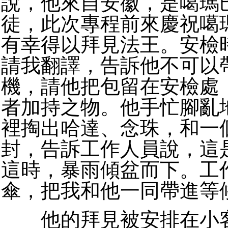
說，他來自安徽，是噶瑪
徒，此次專程前來慶祝噶
有幸得以拜見法王。安檢
請我翻譯，告訴他不可以
機，請他把包留在安檢處
者加持之物。他手忙腳亂
裡掏出哈達、念珠，和一
封，告訴工作人員說，這
這時，暴雨傾盆而下。工
傘，把我和他一同帶進等
他的拜見被安排在小客