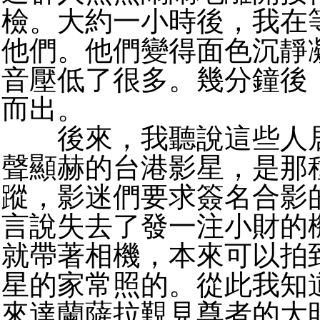
檢。大約一小時後，我在
他們。他們變得面色沉靜
音壓低了很多。幾分鐘後
而出。
後來，我聽說這些人居
聲顯赫的台港影星，是那
蹤，影迷們要求簽名合影
言說失去了發一注小財的
就帶著相機，本來可以拍
星的家常照的。從此我知
來達蘭薩拉覲見尊者的大