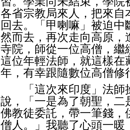
習。學業尚未結束，學院
各省宗教局來人，把來自
回去。「甲喇嘛」被迫中
然而去，再次走向高原，
寺院，師從一位高僧，繼
這位年輕法師，就這樣在
年，有幸跟隨數位高僧修
「這次來印度」法師操
說，「一是為了朝聖，二
佛教徒委託，帶一筆錢，
僧人。」我聽了心頭一暖