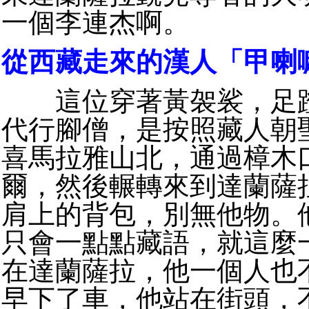
一個李連杰啊。
從西藏走來的漢人「甲喇
這位穿著黃袈裟，足蹬
代行腳僧，是按照藏人朝
喜馬拉雅山北，通過樟木
爾，然後輾轉來到達蘭薩
肩上的背包，別無他物。
只會一點點藏語，就這麼
在達蘭薩拉，他一個人也
早下了車，他站在街頭，