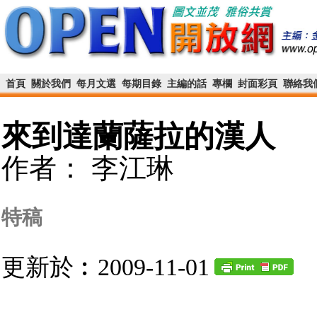
首頁
關於我們
每月文選
每期目錄
主編的話
專欄
封面彩頁
聯絡我
來到達蘭薩拉的漢人
作者： 李江琳
特稿
更新於︰2009-11-01