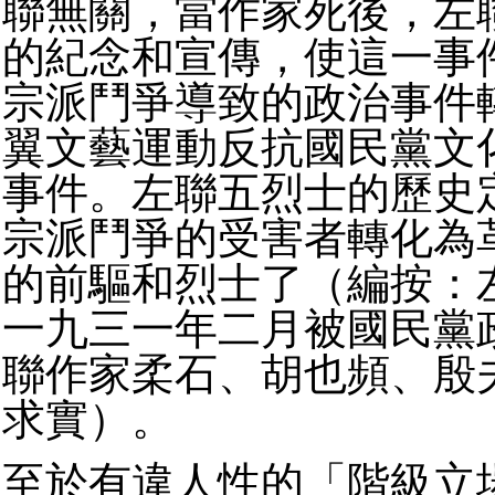
聯無關，當作家死後，左
的紀念和宣傳，使這一事
宗派鬥爭導致的政治事件
翼文藝運動反抗國民黨文
事件。左聯五烈士的歷史
宗派鬥爭的受害者轉化為
的前驅和烈士了（編按：
一九三一年二月被國民黨
聯作家柔石、胡也頻、殷
求實）。
至於有違人性的「階級立