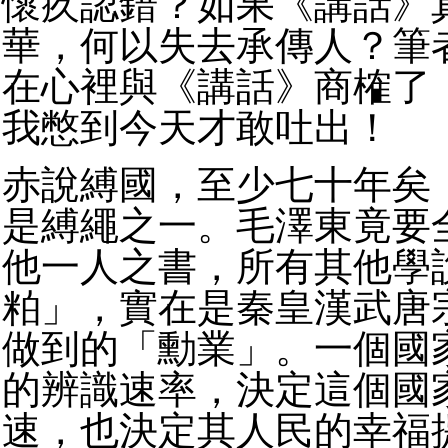
懷疚認錯？如果《講話》
華，何以失去承傳人？筆
在心裡與《講話》商榷了
我憋到今天才敢吐出！
赤說縛國，至少七十年矣
是縛繩之一。毛澤東竟要
他一人之書，所有其他學
粕」，實在是秦皇漢武唐
做到的「勳業」。一個國
的辨識速率，決定這個國
速，也決定其人民的幸福