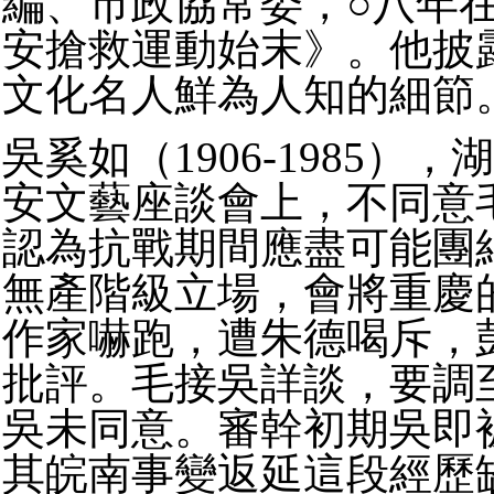
編、市政協常委，○八年
安搶救運動始末》。他披
文化名人鮮為人知的細節
吳奚如（1906-1985）
安文藝座談會上，不同意
認為抗戰期間應盡可能團
無產階級立場，會將重慶
作家嚇跑，遭朱德喝斥，
批評。毛接吳詳談，要調
吳未同意。審幹初期吳即
其皖南事變返延這段經歷