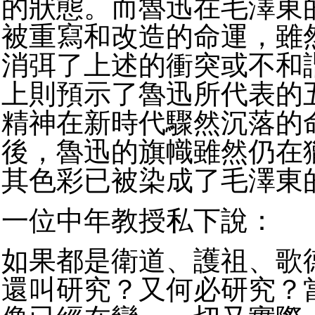
的狀態。而魯迅在毛澤東
被重寫和改造的命運，雖
消弭了上述的衝突或不和
上則預示了魯迅所代表的
精神在新時代驟然沉落的
後，魯迅的旗幟雖然仍在
其色彩已被染成了毛澤東
一位中年教授私下說：
如果都是衛道、護祖、歌
還叫研究？又何必研究？