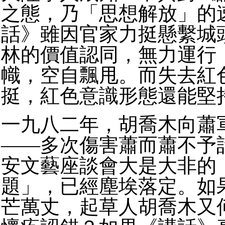
之態，乃「思想解放」的
話》雖因官家力挺懸繫城
林的價值認同，無力運行
幟，空自飄甩。而失去紅
挺，紅色意識形態還能堅
一九八二年，胡喬木向蕭
——多次傷害蕭而蕭不予
安文藝座談會大是大非的
題」，已經塵埃落定。如
芒萬丈，起草人胡喬木又