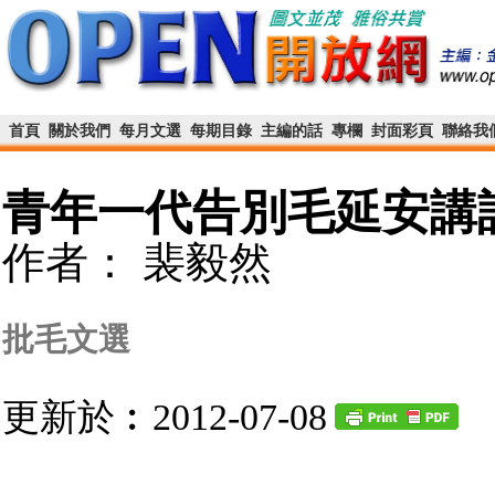
首頁
關於我們
每月文選
每期目錄
主編的話
專欄
封面彩頁
聯絡我
青年一代告別毛延安講
作者： 裴毅然
批毛文選
更新於︰2012-07-08