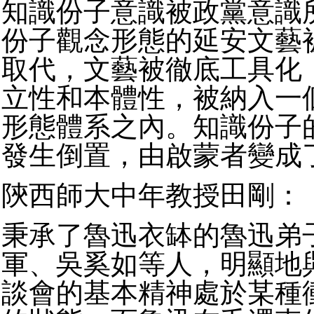
知識份子意識被政黨意識
份子觀念形態的延安文藝
取代，文藝被徹底工具化
立性和本體性，被納入一
形態體系之內。知識份子
發生倒置，由啟蒙者變成
陝西師大中年教授田剛：
秉承了魯迅衣缽的魯迅弟
軍、吳奚如等人，明顯地
談會的基本精神處於某種