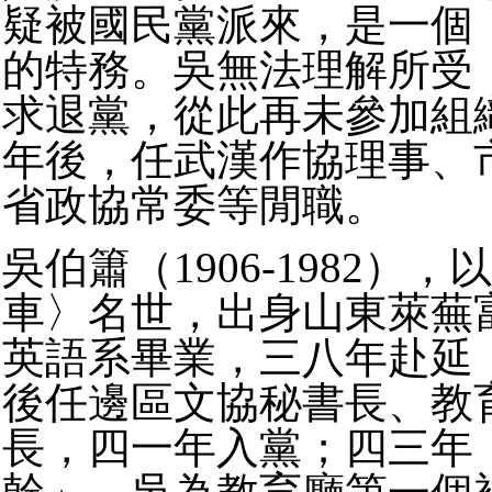
疑被國民黨派來，是一個
的特務。吳無法理解所受
求退黨，從此再未參加組
年後，任武漢作協理事、
省政協常委等閒職。
吳伯簫（1906-1982）
車〉名世，出身山東萊蕪
英語系畢業，三八年赴延
後任邊區文協秘書長、教
長，四一年入黨；四三年