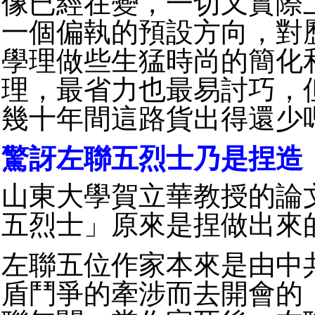
像已經在變，一切又實際
一個偏執的預設方向，對
學理做些生猛時尚的簡化
理，最省力也最易討巧，
幾十年間這路貨出得還少
驚訝左聯五烈士乃是捏造
山東大學賀立華教授的論
五烈士」原來是捏做出來
左聯五位作家本來是由中
盾鬥爭的牽涉而去開會的