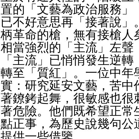
置的「文藝為政治服務」
已不好意思再「接著說」
柄革命的槍，無有接槍人
相當強烈的「主流」左聲
「主流」已悄悄發生逆轉
轉至「質紅」。一位中年
實：研究延安文藝，苦中
著鐐銬起舞，很敏感也很
著危險。他們既希望正常
點正事，為歷史說幾句公
提供一些借鑒。