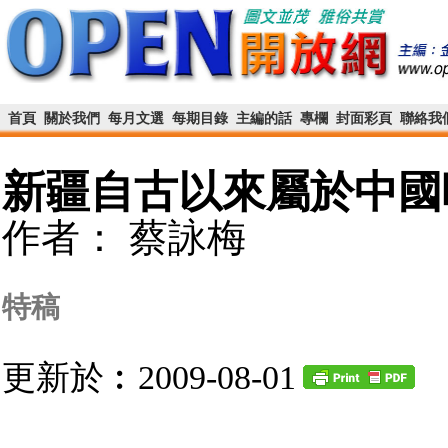
首頁
關於我們
每月文選
每期目錄
主編的話
專欄
封面彩頁
聯絡我
新疆自古以來屬於中國
作者： 蔡詠梅
特稿
更新於︰2009-08-01