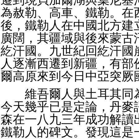
為赦勒、高車、鐵勒。在
後，鐵勒人在中國北方建
廣闊，其疆域與後來蒙古
紇汗國。九世紀回紇汗國
人逐漸西遷到新疆，有部
爾高原來到今日中亞突厥
維吾爾人與土耳其同為
今天幾乎已是定論，丹麥
森在一八九三年成功解讀
鐵勒人的碑文。發現這是