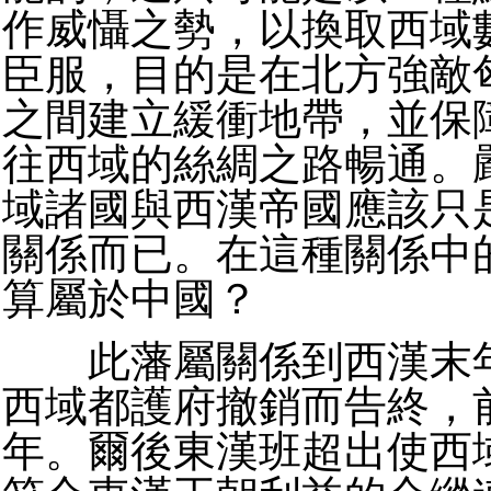
作威懾之勢，以換取西域
臣服，目的是在北方強敵
之間建立緩衝地帶，並保
往西域的絲綢之路暢通。
域諸國與西漢帝國應該只
關係而已。在這種關係中
算屬於中國？
此藩屬關係到西漢末年
西域都護府撤銷而告終，
年。爾後東漢班超出使西