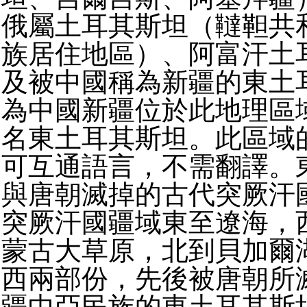
俄屬土耳其斯坦（韃靼共
族居住地區）、阿富汗土
及被中國稱為新疆的東土
為中國新疆位於此地理區
名東土耳其斯坦。此區域
可互通語言，不需翻譯。
與唐朝滅掉的古代突厥汗
突厥汗國疆域東至遼海，
蒙古大草原，北到貝加爾
西兩部份，先後被唐朝所
疆中亞民族的東土耳其斯