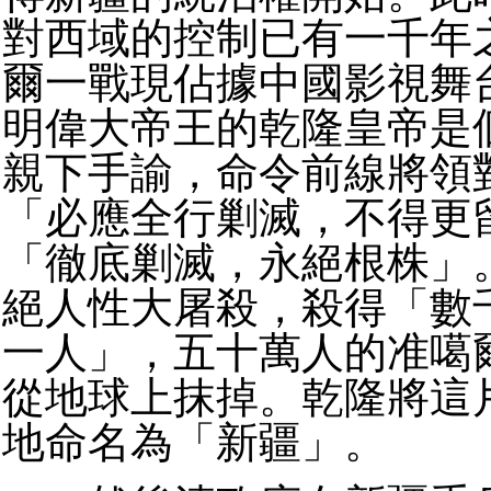
對西域的控制已有一千年
爾一戰現佔據中國影視舞
明偉大帝王的乾隆皇帝是
親下手諭，命令前線將領
「必應全行剿滅，不得更
「徹底剿滅，永絕根株」
絕人性大屠殺，殺得「數
一人」，五十萬人的准噶
從地球上抹掉。乾隆將這
地命名為「新疆」。