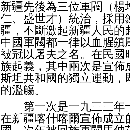
新疆先後為三位軍閥（楊
仁、盛世才）統治，採用
疆，不斷激起新疆人民的
中國軍閥都一律以血腥鎮
被冠以屠夫之名。在民國
族起義，其中兩次是宣佈
斯坦共和國的獨立運動，
的濫觴。
第一次是一九三三年十
在新疆喀什喀爾宣佈成立