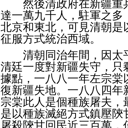
然後清政府在新疆重兵
達一萬九千人，駐軍之多
北京和東北，可見清朝是
征服方式統治西域。
清朝同治年間，因太平
清廷一度對新疆失守，只
據點，一八八一年左宗棠
復新疆失地。一八八四年
宗棠此人是個種族屠夫，
是以種族滅絕方式鎮壓陝
屠殺陝甘回民近三百萬，