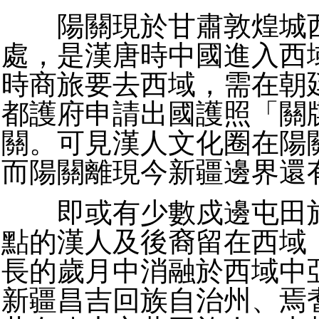
陽關現於甘肅敦煌城西
處，是漢唐時中國進入西
時商旅要去西域，需在朝
都護府申請出國護照「關
關。可見漢人文化圈在陽
而陽關離現今新疆邊界還
即或有少數戍邊屯田於
點的漢人及後裔留在西域
長的歲月中消融於西域中
新疆昌吉回族自治州、焉