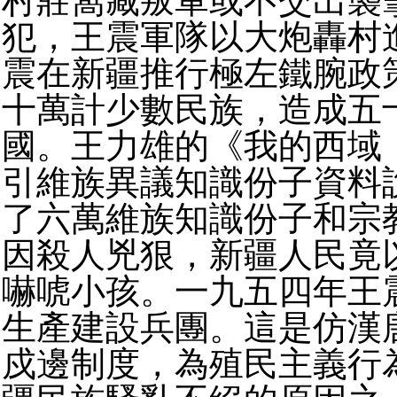
村莊窩藏叛軍或不交出襲
犯，王震軍隊以大炮轟村
震在新疆推行極左鐵腕政
十萬計少數民族，造成五
國。王力雄的《我的西域
引維族異議知識份子資料
了六萬維族知識份子和宗
因殺人兇狠，新疆人民竟
嚇唬小孩。一九五四年王
生產建設兵團。這是仿漢
戍邊制度，為殖民主義行