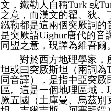
文，鐵勒人自稱Turk 或T
之意，而漢文的翟、狄、
鐵勒都是這兩個突厥詞的
是突厥語Uighur唐代的
同盟之意，現譯為維吾爾
對於西方地理學家，所
坦或曰突厥斯坦（兩詞為Tur
同音譯），是指中亞突厥
區。這是一個地理區域，
厥五國（土庫曼、烏茲別
坦、吉爾吉斯、阿塞拜疆