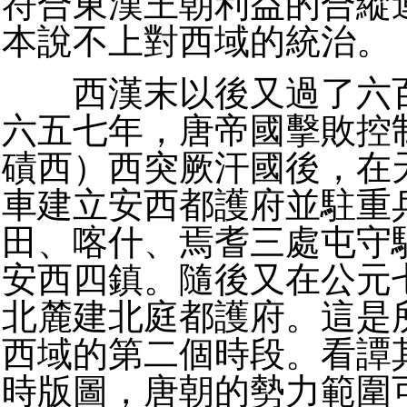
符合東漢王朝利益的合縱
本說不上對西域的統治。
西漢末以後又過了六百
六五七年，唐帝國擊敗控
磧西）西突厥汗國後，在
車建立安西都護府並駐重
田、喀什、焉耆三處屯守
安西四鎮。隨後又在公元
北麓建北庭都護府。這是
西域的第二個時段。看譚
時版圖，唐朝的勢力範圍