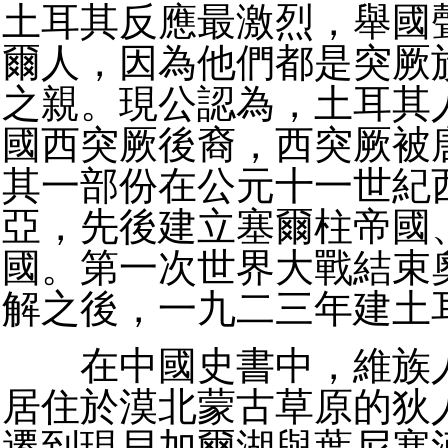
土耳其反應最激烈，舉國
爾人，因為他們都是突厥
之親。現公認為，土耳其
國西突厥後裔，西突厥被
其一部份在公元十一世紀
亞，先後建立塞爾柱帝國
國。第一次世界大戰結束
解之後，一九二三年建土
在中國史書中，維族人
居住於漠北蒙古草原的狄
遷到現貝加爾湖與葉尼塞