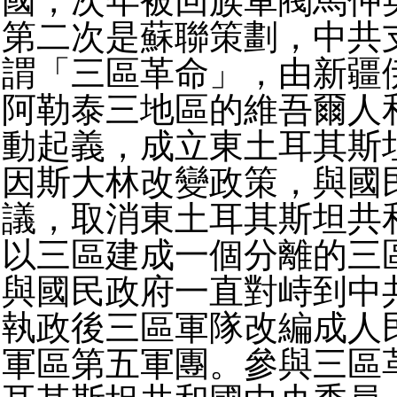
國，次年被回族軍閥馬仲
第二次是蘇聯策劃，中共
謂「三區革命」，由新疆
阿勒泰三地區的維吾爾人
動起義，成立東土耳其斯
因斯大林改變政策，與國
議，取消東土耳其斯坦共
以三區建成一個分離的三
與國民政府一直對峙到中
執政後三區軍隊改編成人
軍區第五軍團。參與三區