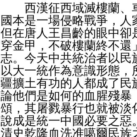
西漢征西域滅樓蘭、車
國本是一場侵略戰爭，人
但在唐人王昌齡的眼中卻
穿金甲，不破樓蘭終不還
志。今天中共統治者以民
以大一統作為意識形態，
疆擴土有功的人都成了民
論他們是如何的血腥殘暴
頌，其屠戮暴行也就被淡
說成是統一中國必要之惡
清史乾隆血洗准噶爾民族