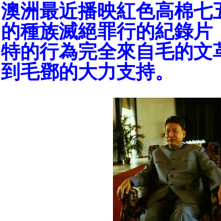
澳洲最近播映紅色高棉七
的種族滅絕罪行的紀錄片
特的行為完全來自毛的文
到毛鄧的大力支持。