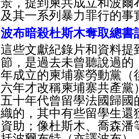
景，提到柬共成立和波爾
及其一系列暴力罪行的事
波布暗殺杜斯木奪取總書
這些文獻紀錄片和資料提
節，是過去未曾聽說過的
年成立的柬埔寨勞動黨（
六年才改稱柬埔寨共產黨
五十年代曾留學法國歸國
織的，其中有些留學生還
資助；像杜斯木、喬森潘
括波爾布特（亦譯波布）