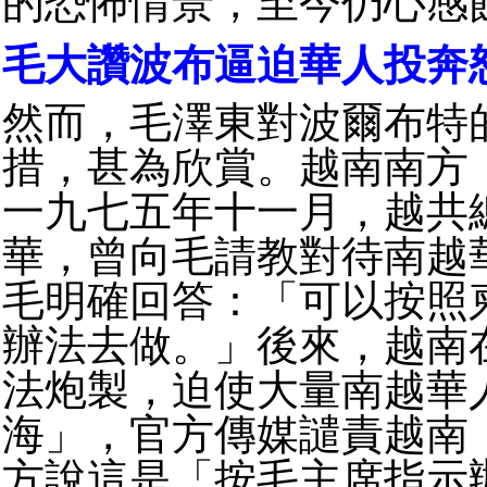
的恐怖情景，至今仍心感
毛大讚波布逼迫華人投奔
然而，毛澤東對波爾布特
措，甚為欣賞。越南南方
一九七五年十一月，越共
華，曾向毛請教對待南越
毛明確回答：「可以按照
辦法去做。」後來，越南
法炮製，迫使大量南越華
海」，官方傳媒譴責越南
方說這是「按毛主席指示