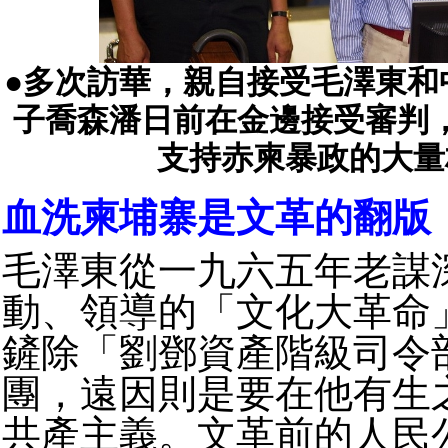
●多次訪華，親自接受毛澤東和
子喬森潘日前在金邊接受審判
支持赤柬暴政的大量
血洗柬埔寨是文革的翻版
毛澤東從一九六五年老謀
動、領導的「文化大革命
鏟除「劉鄧資產階級司令
團，遠因則是要在他有生
共產主義。文革前的人民