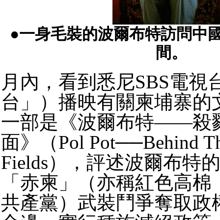
●一身毛裝的波爾布特訪問中
間。
月內，看到悉尼SBS電視
台」）播映有關柬埔寨的
一部是《波爾布特——殺
面》（Pol Pot──Behind The
Fields），評述波爾布
「赤柬」（亦稱紅色高棉
共產黨）武裝鬥爭奪取政