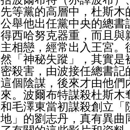
先等黨的高層中，杜斯木
公舉他出任黨中央的總書
得西哈努克器重，而且與
主相戀，經常出入王宮。
然「神秘失蹤」，其實是
密殺害，由波接任總書記
這個陰謀，後來才由他們
來。波爾布特謀殺杜斯木
和毛澤東當初謀殺創立「
地」的劉志丹，真有異曲