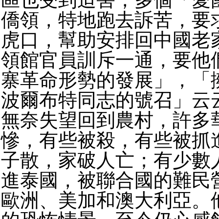
僑領，特地跑去訴苦，要
虎口，幫助安排回中國老
領館官員訓斥一通，要他
寨革命形勢的發展」，「
波爾布特同志的號召」云
無奈失望回到農村，許多
慘，有些被殺，有些被抓
子散，家破人亡；有少數
進泰國，被聯合國的難民
歐洲、美加和澳大利亞。