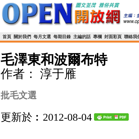
首頁
關於我們
每月文選
每期目錄
主編的話
專欄
封面彩頁
聯絡我
毛澤東和波爾布特
作者： 淳于雁
批毛文選
更新於︰2012-08-04