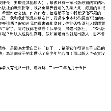
麼嫌長，要麼是其他原因），最後只有一家出版嚴肅的書的出
出版社的嚴重衝擊，以及全世界普遍的失業大潮，嚴肅的書很
，希望作者交錢。作為作者，信還是不信？我是深信不疑的，
自己，我和我所認識的朋友們，買過多少本那些嚴肅可讀的好
書去讀嗎？假如連我們買書都那麼難，你能否指望別人踴躍買
第二家了。這時候你怎麼辦？我舉例「晨鐘出版社」，它出版
書呢？出版人也得生存哪。假如董老自己就是出版人，恐不會
還多，是因為太愛自己的「孩子」，希望它印得更合乎自己的
他）為這個孩子的出世花了多少年的心血！而出版人也確實沒
作者只有死路一條。遇羅錦 二○一二年九月十五日