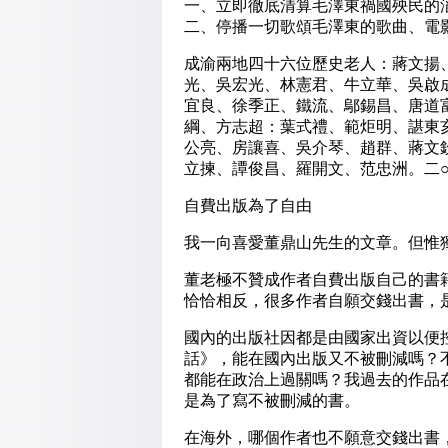
一、立即徹底清算毛澤東禍國殃民的
二、停播一切歌頌毛澤東的歌曲、電
成渝兩地四十六位歷史老人：蔣文揚
光、吳宏光、林憲君、牛立華、吳啟
宜良、徐季正、鐵流、鄔錫昌、唐道
綱、方志超：葉式禮、範炬明、諶東
公亮、房讓喜、吳介琴、趙群、蔣文
立揀、譚俊昌、羅開文、范忠洲。二
自費出版為了自由
我一向喜愛董鼎山先生的文章。但惟
董老極不贊成作者自費出版自己的書
恰恰相反，很多作者自願交錢出書，
國內的出版社因都是由國家出資以便
話》，能在國內出版又不被刪減嗎？
都能在政治上過關嗎？我過去的作品
是為了寫不被刪減的書。
在海外，哪個作者也不願意交錢出書