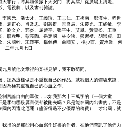
滔天罪行，將其頭像撤下天安門，將其腐尸從廣場上清走。
影、電視劇，以及書刊雜誌。
、李國元、潘太才、王義珍、王志仁、王複南、鄭漢生、程世
成、袁正心、肖及忠、劉碧群、景良辰、朱慶光、王紹敏、李
富、劉文介、郭炎、屈楚平、張平中、艾風、黃寶松、王重
亥、廖赤明、彭慕陶、岳定國、林夕映、熊習禮、胡崇貞、田
欽、朱國幹、宋澤宇、楊銘傳、俞國安， 楊少西、賀承業、何
○一二年九月七日
獨九月號他文章裡的某些見解，我不敢苟同。
籍，認為這樣做是不重視自己的作品。就我個人的體驗來說，
是因為極其重視自己的心血之作。
控制言論自由的單位，比如我那六十三萬字的《一個大童
不是哪句哪段厲害便都被刪去嗎？凡是能在國內出書的，不是
在國內因遭此厄運（儘管得過不少優厚的稿費），才出國，就
，我指的是那些用心血寫作好書的作者。在他們問訊了他們力