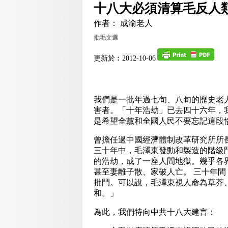
十八大必須清算毛反人
作者： 成渝老人
批毛文選
更新於︰2012-10-06
我們是一批年過七旬、八旬的歷史老
害者。「十年浩劫」已去四十六年，
是希望全黨和全國人民不要忘記這段
曾擔任過中國經濟體制改革研究所所
三十年中，毛澤東發動和製造的階級
的浩劫，成了一座人間地獄。幾乎各
甚至妻離子散、家破人亡。 三十年
批鬥。可以說，毛澤東視人命為草芥
和。」
為此，我們特向中共十八大建言：