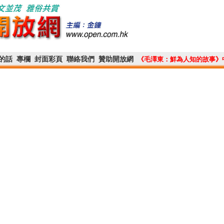
的話
專欄
封面彩頁
聯絡我們
贊助開放網
《毛澤東：鮮為人知的故事》