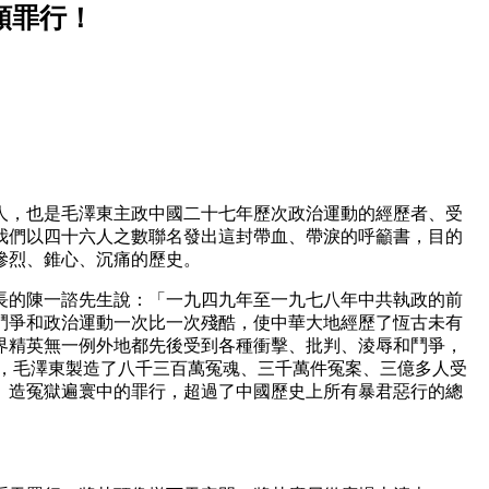
類罪行！
人，也是毛澤東主政中國二十七年歷次政治運動的經歷者、受
我們以四十六人之數聯名發出這封帶血、帶淚的呼籲書，目的
慘烈、錐心、沉痛的歷史。
長的陳一諮先生說：「一九四九年至一九七八年中共執政的前
鬥爭和政治運動一次比一次殘酷，使中華大地經歷了恆古未有
界精英無一例外地都先後受到各種衝擊、批判、淩辱和鬥爭，
間，毛澤東製造了八千三百萬冤魂、三千萬件冤案、三億多人受
、造冤獄遍寰中的罪行，超過了中國歷史上所有暴君惡行的總