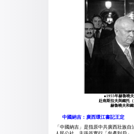
●1955年赫魯
赴南斯拉夫與鐵托（
赫魯曉夫和鐵
中國納吉：廣西環江書記王定
「中國納吉」是指原中共廣西壯族自治區
人民公社、主張並實行「包產到戶」