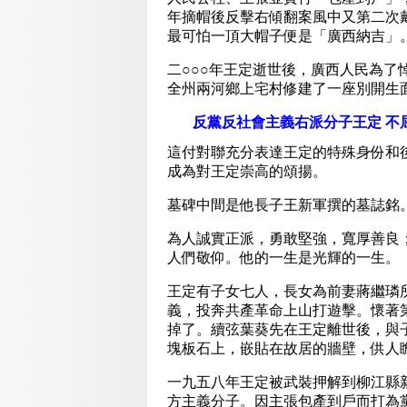
年摘帽後反擊右傾翻案風中又第二次
最可怕一頂大帽子便是「廣西納吉」
二○○○年王定逝世後，廣西人民為
全州兩河鄉上宅村修建了一座別開生
反黨反社會主義右派分子王定 不
這付對聯充分表達王定的特殊身份和
成為對王定崇高的頌揚。
墓碑中間是他長子王新軍撰的墓誌銘
為人誠實正派，勇敢堅強，寬厚善良
人們敬仰。他的一生是光輝的一生。
王定有子女七人，長女為前妻蔣繼璘
義，投奔共產革命上山打遊擊。懷著
掉了。續弦葉葵先在王定離世後，與
塊板石上，嵌貼在故居的牆壁，供人
一九五八年王定被武裝押解到柳江縣
方主義分子。因主張包產到戶而打為