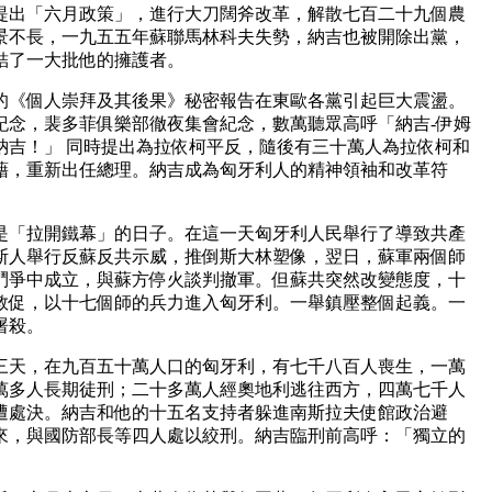
提出「六月政策」，進行大刀闊斧改革，解散七百二十九個農
景不長，一九五五年蘇聯馬林科夫失勢，納吉也被開除出黨，
結了一大批他的擁護者。
的《個人崇拜及其後果》秘密報告在東歐各黨引起巨大震盪。
紀念，裴多菲俱樂部徹夜集會紀念，數萬聽眾高呼「納吉-伊姆
納吉！」 同時提出為拉依柯平反，隨後有三十萬人為拉依柯和
藉，重新出任總理。納吉成為匈牙利人的精神領袖和改革符
是「拉開鐵幕」的日子。在這一天匈牙利人民舉行了導致共產
斯人舉行反蘇反共示威，推倒斯大林塑像，翌日，蘇軍兩個師
鬥爭中成立，與蘇方停火談判撤軍。但蘇共突然改變態度，十
敦促，以十七個師的兵力進入匈牙利。一舉鎮壓整個起義。一
屠殺。
三天，在九百五十萬人口的匈牙利，有七千八百人喪生，一萬
萬多人長期徒刑；二十多萬人經奧地利逃往西方，四萬七千人
遭處決。納吉和他的十五名支持者躲進南斯拉夫使館政治避
來，與國防部長等四人處以絞刑。納吉臨刑前高呼：「獨立的