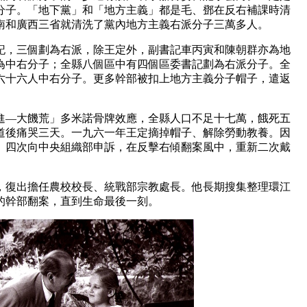
分子。「地下黨」和「地方主義」都是毛、鄧在反右補課時清
南和廣西三省就清洗了黨內地方主義右派分子三萬多人。
記，三個劃為右派，除王定外，副書記車丙寅和陳朝群亦為地
為中右分子；全縣八個區中有四個區委書記劃為右派分子。全
六十六人中右分子。更多幹部被扣上地方主義分子帽子，遣返
進—大饑荒」多米諾骨牌效應，全縣人口不足十七萬，餓死五
道後痛哭三天。一九六一年王定摘掉帽子、解除勞動教養。因
、四次向中央組織部申訴，在反擊右傾翻案風中，重新二次戴
，復出擔任農校校長、統戰部宗教處長。他長期搜集整理環江
的幹部翻案，直到生命最後一刻。