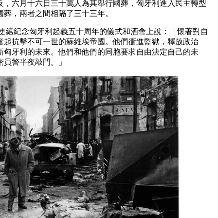
反，六月十六日三十萬人為其舉行國葬，匈牙利進入民主轉型
國葬，兩者之間相隔了三十三年。
大使綰紀念匈牙利起義五十周年的儀式和酒會上說：「懷著對自
奮起抗擊不可一世的蘇維埃帝國。他們衝進監獄，釋放政治
新匈牙利的未來。他們和他們的同胞要求自由決定自己的未
密員警半夜敲門。」