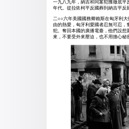
一九八九年，納吉和同案犯獲徹底平
年代。從拉依柯平反國葬到納吉平反
二○○六年美國國務卿賴斯在匈牙利
由的熱愛，匈牙利愛國者忍無可忍，
犯。奪回本國的廣播電臺，他們設想
來，不要受外來壓迫，也不用擔心秘