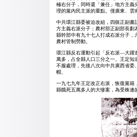
極右分子，同時還「兼任」地方主義
理的黨內民主派的重點。僅廣東、雲
中共環江縣委被迫改組，四個正副書
方主義右派分子；農村部正副部長劃
縣幹部中有九十七人打成右派分子，
農村管制勞動。
環江縣反右運動引起「反右派—大躍
萬多，占全縣人口三分之一。王定知
不服處理，先後八次向中共廣西省委
帽。
一九七九年王定改正右派，恢復黨籍
縣餓死五萬多人的大慘案，為受株連