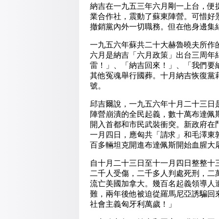
納吉在一九五三年六月剛一上台，便
業合作社，震動了蘇東陣營。可惜好
撤銷黨內外一切職務。但在他身邊集
一九五六年蘇共二十大赫魯曉夫所作
六月是納吉「六月政策」出台三周年
雷！」、「納吉回來！」、「我們要
其他冤魂舉行國葬。十月納吉恢復黨
號。
邱吉爾說，一九五六年十月二十三日
陣營崩潰的全民起義，數十萬布達佩
開入首都和市民武裝衝突。新政府在
一月四日，應匈共「請求」和毛澤東
百多輛坦克開進布達佩斯開始血腥大
自十月二十三日至十一月四日整整十
二千人受傷，二千多人判處死刑，二
流亡美國加拿大。幾百名起義領導人
難，兩年後他被迫從羅馬尼亞誘騙回
社會主義匈牙利萬歲！」