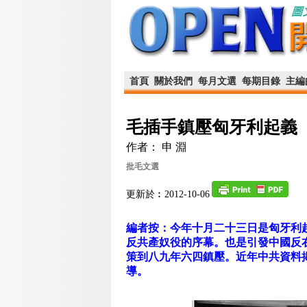
首頁
關於我們
每月文選
每期目錄
主編
毛插手鎮壓匈牙利起義
作者： 申 淵
批毛文選
更新於︰2012-10-06
編者按：今年十月二十三日是匈牙利
反共產奴役的序幕。也是引發中國反
策到八九年六四鎮壓。近年中共資料
導。