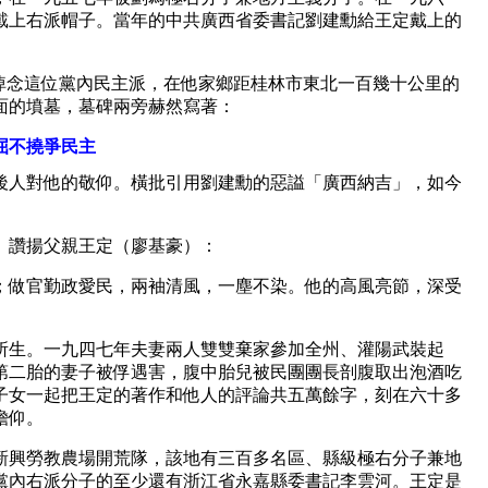
戴上右派帽子。當年的中共廣西省委書記劉建勳給王定戴上的
。
了悼念這位黨內民主派，在他家鄉距桂林市東北一百幾十公里的
面的墳墓，墓碑兩旁赫然寫著：
屈不撓爭民主
後人對他的敬仰。橫批引用劉建勳的惡謚「廣西納吉」，如今
。讚揚父親王定（廖基豪）：
；做官勤政愛民，兩袖清風，一塵不染。他的高風亮節，深受
所生。一九四七年夫妻兩人雙雙棄家參加全州、灌陽武裝起
第二胎的妻子被俘遇害，腹中胎兒被民團團長剖腹取出泡酒吃
子女一起把王定的著作和他人的評論共五萬餘字，刻在六十多
瞻仰。
新興勞教農場開荒隊，該地有三百多名區、縣級極右分子兼地
黨內右派分子的至少還有浙江省永嘉縣委書記李雲河。王定是