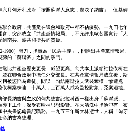
年六月匈牙利政府「按照蘇聯人意志，處決了納吉」。但墓碑
黨聯合政府，共產黨在議會和政府中都不佔優勢。一九四七年
開會，突然成立「共產黨情報局」，不允許東歐各國實行「人
受到南共、波共和捷共的質疑。
2-1980）開刀，指責為「民族主義」，開除出共產黨情報局。
親蘇的「蘇聯派」之間的爭鬥。
主黨比共產黨歷史更長、威望更高。匈共本土派領袖拉依柯在
。並在聯合政府中擔任外交部長。在共產黨情報局成立後，斯
依柯被誣陷為叛徒、間諜，勾結南斯拉夫武裝奪權，慘遭處
拉依柯案株連二十萬人，上百萬人成為監控對象，冤案遍地。
務部長納吉與主政的匈共總書記拉科西一樣出身「蘇聯派」。
領導下工作，深受布哈林思想影響。在大清洗中指他犯有「布
和中央書記處書記職務。一九五三年斯大林逝世，人稱「匈牙
任命納吉為總理。
義