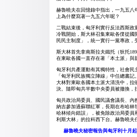
赫魯曉夫在回憶錄中指出，一九五八
上為什麼寫著一九五六年呢？
二戰結束後，匈牙利實行反法西斯政
冷戰開始，斯大林召集東歐各僕從國
民民主制度」，統一實行一黨專政，
斯大林首先拿南斯拉夫鐵托（狄托189
在東歐各國一直存在著「本土派」與
匈牙利共產運動有其獨特性，社會民
「匈牙利民族獨立陣線」中任總書記
大林對東歐各國本土派大清洗中，拉
決。隨即匈共半數中央委員被撤換，
匈共政治局委員、國民議會議長、內
納吉參加過蘇聯紅軍，長期在布哈林
哈林傾向錯誤」，被免除政治局委員
利斯大林」的拉科西下台。赫魯曉夫
赫魯曉夫秘密報告與匈牙利十月起