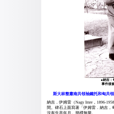
●納吉：
事件後被
斯大林整肅南共領袖鐵托和匈共領
納吉．伊姆雷（Nagy Imre，1896
間。碑石上面寫著「伊姆雷．納吉，
沒有生卒年月。簡樸無華。