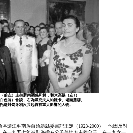
曉夫（前左）主持蘇南關係和解，和米高揚（左1）
白色裝）會談，右為鐵托夫人約婉卡。場面肅穆。
托是對匈牙利反共起義有重大影響的人物。
環江毛南族自治縣縣委書記王定（1923-2000），他因反對
，在一九五七年被劃為極右分子兼地方主義分子。在一九六一