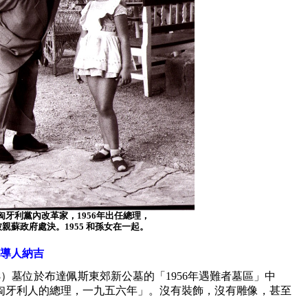
匈牙利黨內改革家，1956年出任總理，
親蘇政府處決。1955 和孫女在一起。
導人納吉
-1958）墓位於布達佩斯東郊新公墓的「1956年遇難者墓區」中
匈牙利人的總理，一九五六年」。沒有裝飾，沒有雕像，甚至