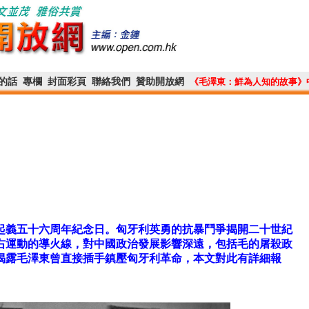
的話
專欄
封面彩頁
聯絡我們
贊助開放網
《毛澤東：鮮為人知的故事》
起義五十六周年紀念日。匈牙利英勇的抗暴鬥爭揭開二十世紀
右運動的導火線，對中國政治發展影響深遠，包括毛的屠殺政
揭露毛澤東曾直接插手鎮壓匈牙利革命，本文對此有詳細報