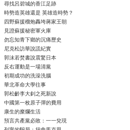
尋找呂碧城的香江足跡
時勢造英雄還是 英雄造時勢？
四野蘇援榴炮轟垮蔣家王朝
見證蘇援秘密軍火庫
勿忘知青下鄉的沉痛歷史
尼克松訪華說謊紀實
郭沫若焚書說震驚日本
反右運動是一場清黨
初期成功的洗澡洗腦
華北革命大學往事
郭松齡李大釗之死新說
中國第一枚原子彈的費用
康生的糜爛生活
預言共產黨必敗：一一兌現
列寧的騙局：扭曲馬克思