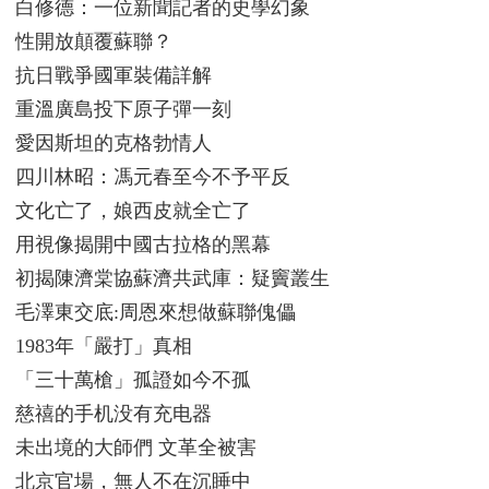
白修德：一位新聞記者的史學幻象
性開放顛覆蘇聯？
抗日戰爭國軍裝備詳解
重溫廣島投下原子彈一刻
愛因斯坦的克格勃情人
四川林昭：馮元春至今不予平反
文化亡了，娘西皮就全亡了
用視像揭開中國古拉格的黑幕
初揭陳濟棠協蘇濟共武庫：疑竇叢生
毛澤東交底:周恩來想做蘇聯傀儡
1983年「嚴打」真相
「三十萬槍」孤證如今不孤
慈禧的手机没有充电器
未出境的大師們 文革全被害
北京官場，無人不在沉睡中