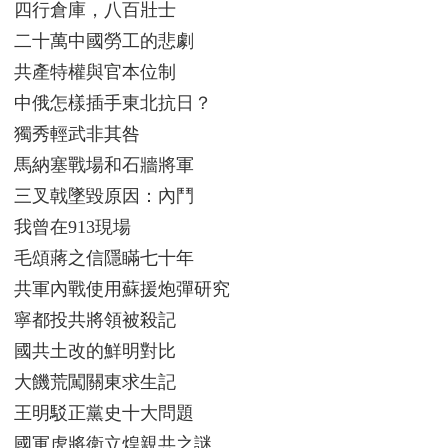
四行倉庫，八百壯士
二十萬中國勞工的悲劇
共產特權與官本位制
中俄怎樣插手東北抗日？
獨秀輕武非其咎
馬納塞戰場和石牆將軍
三叉戟墜毀原因：內鬥
我曾在913現場
毛頌蔣之信隱瞞七十年
共軍內戰使用蘇援炮彈研究
寧都投共將領被殺記
國共土改的鮮明對比
大饑荒闖關東求生記
王明駁正黨史十大問題
國軍虎將衛立煌親共之謎