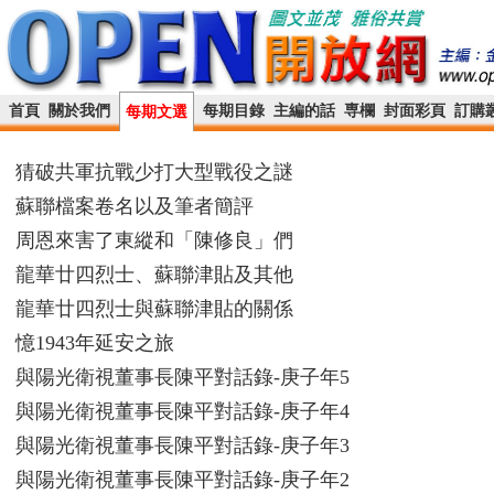
首頁
關於我們
每期目錄
主編的話
専欄
封面彩頁
訂購
每期文選
猜破共軍抗戰少打大型戰役之謎
蘇聯檔案卷名以及筆者簡評
周恩來害了東縱和「陳修良」們
龍華廿四烈士、蘇聯津貼及其他
龍華廿四烈士與蘇聯津貼的關係
憶1943年延安之旅
與陽光衛視董事長陳平對話錄-庚子年5
與陽光衛視董事長陳平對話錄-庚子年4
與陽光衛視董事長陳平對話錄-庚子年3
與陽光衛視董事長陳平對話錄-庚子年2