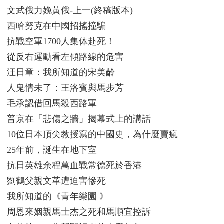
文武俄力娩黃俄-上一(終稿版本)
西哈努克在中國招搖撞騙
抗戰空軍1700人集体赴死！
從反右運動看左傾路線的危害
汪日章：我所知道的宋美齡
人鬼情未了：王洛賓與馬步芳
毛承認借回馬殺西路軍
普京在「悲傷之牆」揭幕式上的講話
10位日本頂尖教授寫的中國史，為什麼賣瘋
25年前，誕生在地下室
抗日英雄余程萬血戰常德死於香港
劉鶴父親文革遭迫害慘死
我所知道的《青年樂園 》
周恩來姻親馬士杰之死和馬順宜控訴