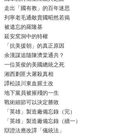
走出「國有教」的百年迷思
列寧老毛通敵賣國昭然若揭
被遺忘的羅隆基
延安窯洞中的特權
「抗美援朝」的真正原因
余漢謀追隨陳濟棠通共？
一位英俊的美國總統之死
湘西剿匪大屠殺真相
譚松談川東血腥土改
地下黨員被摧殘的一生
戰術細節可以決定勝敗
「英雄」製造廠備忘錄（完）
「英雄」製造廠備忘錄（續一）
辯證法應改譯「儀統法」