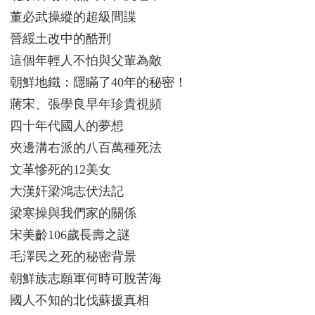
董必武操縱的超級間諜
晉綏土改中的酷刑
這個年輕人不怕與父輩為敵
朝鮮地鐵：隱瞞了40年的秘密！
蔣宋、張學良早年珍貴視頻
四十年代國人的夢想
夾邊溝右派的八百萬種死法
文革慘死的12美女
大漢奸梁鴻志伏法記
梁寒操與我們家的關係
宋美齡106歲長壽之謎
毛澤民之死的秘密背景
朝鮮族志願軍何時可脫苦海
國人不知的北伐蘇援真相